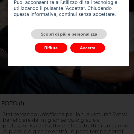
Puoi acconsentire all’utilizzo di tali tecnologie
utilizzando il pulsante “Accetta”. Chiudendo
questa informativa, continui senza accettare.
Scopri di più e personalizza
Rifiuta
Accetta
FOTO (1)
Stai cercando un'officina per la tua vettura? Potrai
beneficiare del miglior servizio grazie a
professionisti del settore. Che si tratti di un danno
di piccola o grande entità, in poco tempo potrai